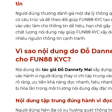
tin
Người dùng thường đánh giá một đại lý thông qu
có cấu trúc và dễ theo dõi giúp FUN88 KYC tạo 
vào việc làm cho thông tin dễ hiểu, hạn chế gâ
chất lượng nội dung này giúp FUN88 KYC xây dựn
nhiều nguồn thông tin cạnh tranh.
Vì sao nội dung do Đỗ Danne
cho FUN88 KYC?
Nội dung do
tác giả Đỗ Dannefy Mai
xây dựng 
vào hành vi người dùng thay vì chỉ tập trung và
rõ ràng, ưu tiên khả năng đọc nhanh, hiểu nha
bị hòa lẫn trong môi trường nội dung dày đặc m
Nội dung tập trung đúng hành vi đọ
Người dùng hiện đại có xu hướng quét thông tin 