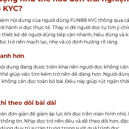
8 KYC?
ghiệm nội dung của người dùng FUN88 KYC thông qua cá
ới hành vi đọc thực tế. Thay vì để người đọc tự tìm ý ch
 thiết kế để người dùng tiếp cận nhanh, hiểu đúng và 
 đọc trở nên mạch lạc, nhẹ và có định hướng rõ ràng.
hanh hơn
nội dung đang được triển khai nên người đọc không cần
thể giúp việc tìm kiếm trở nên dễ dàng hơn. Người dùn
hông cần đọc toàn bộ bài. Điều này giúp rút ngắn thời
i theo dõi bài dài
ăn đơn giản để giảm áp lực khi đọc trên màn hình nhỏ. 
thông tin. Nhịp đọc trở nên đều và dễ theo dõi hơn, đặc 
 dùng duy trì sự tập trung trong suốt quá trình đọc.