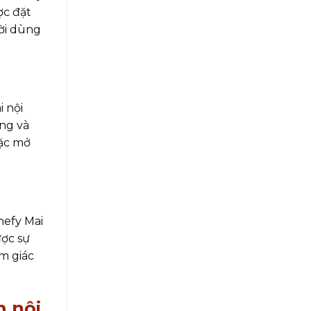
ợc đặt
ười dùng
i nội
àng và
oặc mở
nefy Mai
ược sự
m giác
m nội