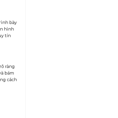
rình bày
ện hình
y tín
rõ ràng
 và bám
ong cách