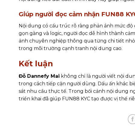
Giúp người đọc cảm nhận FUN88 KYC 
Nội dung có cấu trúc rõ ràng phản ánh mức độ đ
gọn gàng và logic, người đọc dễ hình thành cảm
ảnh chuyên nghiệp thông qua từng chi tiết nhỏ 
trong môi trường cạnh tranh nội dung cao.
Kết luận
Đỗ Dannefy Mai
không chỉ là người viết nội d
trong cách tiếp cận người dùng. Dấu ấn khác bi
sát nhu cầu thực tế. Trong bối cảnh nội dung n
triển khai đã giúp FUN88 KYC tạo được vị thế riê