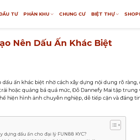
ĐẦU TƯ
PHÂN KHU
CHUNG CƯ
BIỆT THỰ
SHOP
ạo Nên Dấu Ấn Khác Biệt
 dấu ấn khác biệt nhờ cách xây dựng nội dung rõ ràng,
 trải hoặc quảng bá quá mức, Đỗ Dannefy Mai tập trung v
hể hiện hình ảnh chuyên nghiệp, dễ tiếp cận và đáng ti
 xây dựng dấu ấn cho đại lý FUN88 KYC?