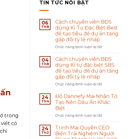
TIN TỨC NỔI BẬT
Cách chuyên viên BĐS
06
Th8
dùng Kí Tự Đặc Biệt Best
để tạo tiêu đề dự án tăng
gấp đôi tỷ lệ nhấp
Chức năng bình luận bị tắt
ở
Cách
chuyên
Cách chuyên viên BĐS
04
viên
Th8
dùng Kí tự đặc biệt SBS
BĐS
để tạo tiêu đề dự án tăng
dùng
gấp đôi tỷ lệ nhấp
Kí
Tự
Chức năng bình luận bị tắt
ở
Đặc
Cách
 ấn
Biệt
chuyên
Đỗ Dannefy Mai Nhân Tố
24
Best
viên
Th4
Tạo Nên Dấu Ấn Khác
để
BĐS
Biệt
tạo
dùng
hớ trong
Chức năng bình luận bị tắt
tiêu
ở
Kí
đề
Đỗ
tự
viết có
dự
Dannefy
đặc
Trịnh Mai Quyên CEO
24
chỉ
án
Mai
biệt
Th2
Biến Trải Nghiệm Người
tăng
Nhân
SBS