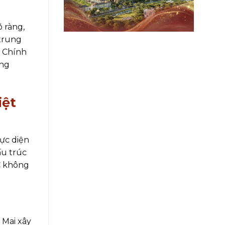
 ràng,
 trung
. Chính
ờng
iệt
ực diện
ấu trúc
C không
 Mai xây