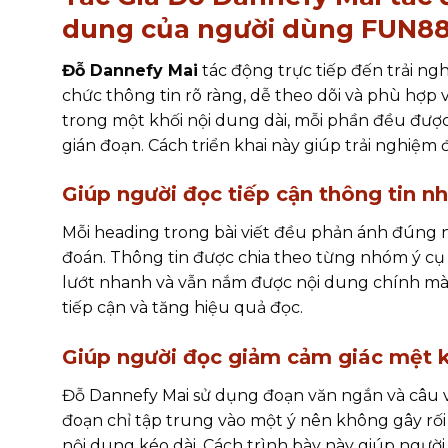
dung của người dùng FUN8
Đỗ Dannefy Mai
tác động trực tiếp đến trải n
chức thông tin rõ ràng, dễ theo dõi và phù hợp v
trong một khối nội dung dài, mỗi phần đều được
gián đoạn. Cách triển khai này giúp trải nghiệm
Giúp người đọc tiếp cận thông tin n
Mỗi heading trong bài viết đều phản ánh đúng 
đoán. Thông tin được chia theo từng nhóm ý cụ 
lướt nhanh và vẫn nắm được nội dung chính mà k
tiếp cận và tăng hiệu quả đọc.
Giúp người đọc giảm cảm giác mệt kh
Đỗ Dannefy Mai sử dụng đoạn văn ngắn và câu v
đoạn chỉ tập trung vào một ý nên không gây rối 
nội dung kéo dài. Cách trình bày này giúp người