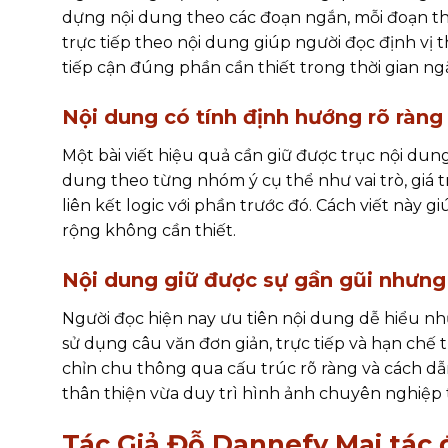
dựng nội dung theo các đoạn ngắn, mỗi đoạn th
trực tiếp theo nội dung giúp người đọc định vị 
tiếp cận đúng phần cần thiết trong thời gian 
Nội dung có tính định hướng rõ ràng
Một bài viết hiệu quả cần giữ được trục nội dun
dung theo từng nhóm ý cụ thể như vai trò, giá t
liên kết logic với phần trước đó. Cách viết này gi
rộng không cần thiết.
Nội dung giữ được sự gần gũi nhưng
Người đọc hiện nay ưu tiên nội dung dễ hiểu nh
sử dụng câu văn đơn giản, trực tiếp và hạn chế 
chỉn chu thông qua cấu trúc rõ ràng và cách dẫ
thân thiện vừa duy trì hình ảnh chuyên nghiệp
Tác Giả Đỗ Dannefy Mai tác 