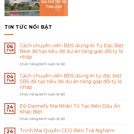
TIN TỨC NỔI BẬT
Cách chuyên viên BĐS dùng Kí Tự Đặc Biệt
06
Th8
Best để tạo tiêu đề dự án tăng gấp đôi tỷ lệ
nhấp
Chức năng bình luận bị tắt
ở
Cách
chuyên
Cách chuyên viên BĐS dùng Kí tự đặc biệt
04
viên
Th8
SBS để tạo tiêu đề dự án tăng gấp đôi tỷ lệ
BĐS
nhấp
dùng
Chức năng bình luận bị tắt
ở
Kí
Cách
Tự
chuyên
Đặc
Đỗ Dannefy Mai Nhân Tố Tạo Nên Dấu Ấn
24
viên
Biệt
Th4
Khác Biệt
BĐS
Best
Chức năng bình luận bị tắt
ở
dùng
để
Đỗ
Kí
tạo
Dannefy
Trịnh Mai Quyên CEO Biến Trải Nghiệm
tự
tiêu
24
Mai