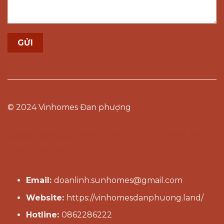
© 2024 Vinhomes Đan phượng
Fun88
-
Nhà Cái W88
-
trang cá cược bóng đá
reign
-
188 Bet
Email:
doanlinh.sunhomes@gmail.com
Website:
https://vinhomesdanphuong.land/
Hotline:
0862286222